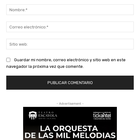
Comentario:
No
Co
ele
Sit
we
Guardar mi nombre, correo electrónico y sitio web en este
navegador la próxima vez que comente.
- Advertisement -