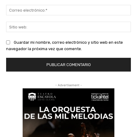
Co
ele
Sit
we
Guardar mi nombre, correo electrónico y sitio web en este
navegador la próxima vez que comente.
- Advertisement -