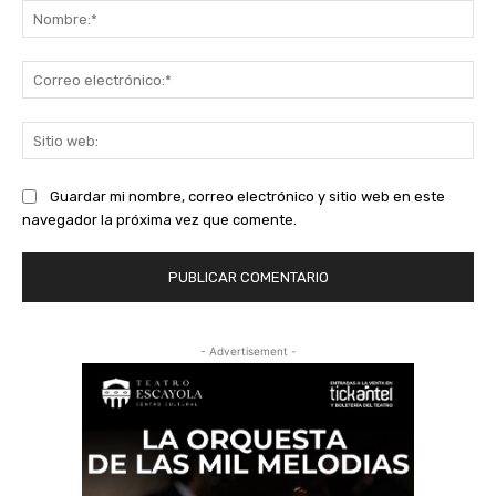
No
Co
ele
Sit
we
Guardar mi nombre, correo electrónico y sitio web en este
navegador la próxima vez que comente.
- Advertisement -