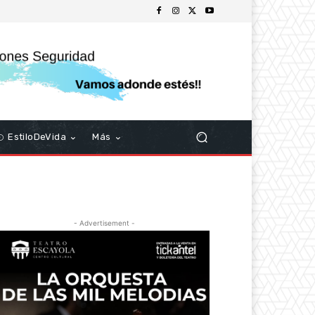
EstiloDeVida
Más
- Advertisement -