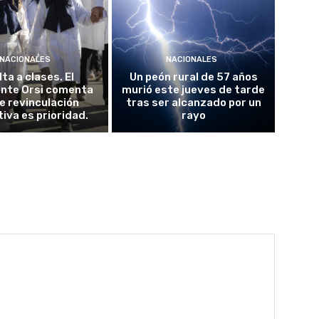
NACIONALES
NACIONALES
ta a clases. El
Un peón rural de 57 años
ente Orsi comenta
murió este jueves de tarde
e revinculación
tras ser alcanzado por un
iva es prioridad.
rayo