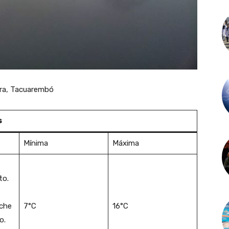
era, Tacuarembó
s
Mínima
Máxima
to.
che
7°C
16°C
o.