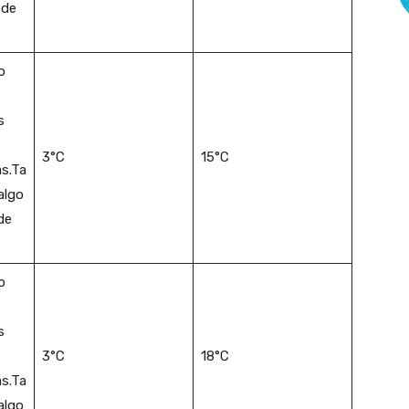
 de
o
s
3°C
15°C
s.Ta
algo
de
o
s
3°C
18°C
s.Ta
algo