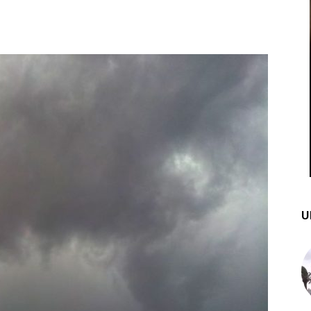
st
WhatsApp
U