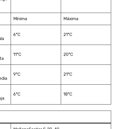
Mínima
Máxima
6°C
21°C
la
11°C
20°C
ta
9°C
21°C
edia
6°C
18°C
aja