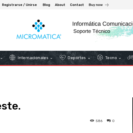
Registrarse / Unirse
Blog
About
Contact
Buy now
Internacionales
Deportes
Tecno
ste.
586
0