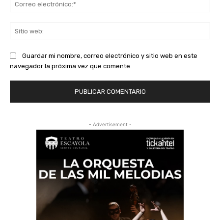
Co
ele
Sit
we
Guardar mi nombre, correo electrónico y sitio web en este
navegador la próxima vez que comente.
- Advertisement -