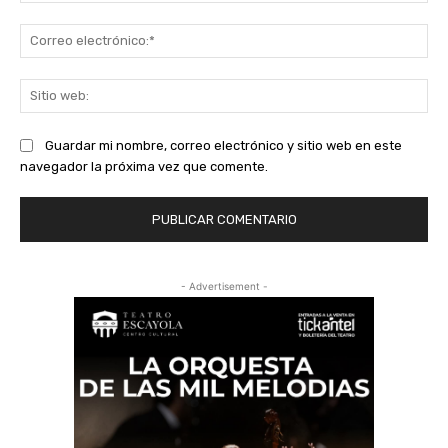
Co
ele
Sit
we
Guardar mi nombre, correo electrónico y sitio web en este
navegador la próxima vez que comente.
- Advertisement -