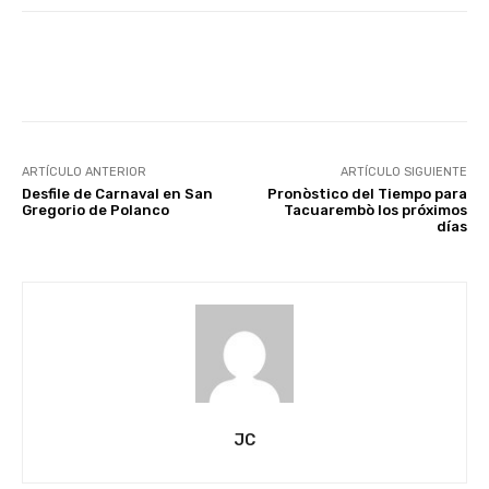
Facebook
X
Pinterest
ARTÍCULO ANTERIOR
ARTÍCULO SIGUIENTE
Desfile de Carnaval en San
Pronòstico del Tiempo para
Gregorio de Polanco
Tacuarembò los próximos
días
JC