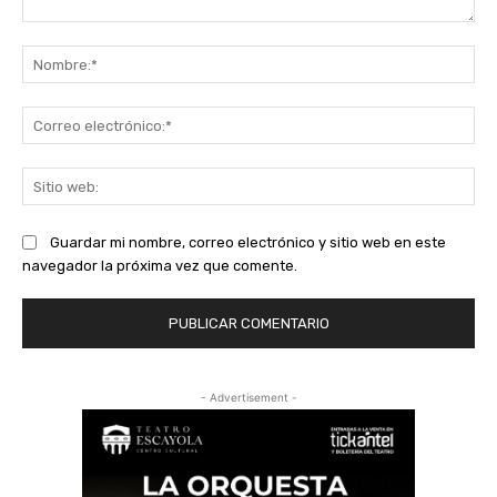
Comentario:
No
Co
ele
Sit
we
Guardar mi nombre, correo electrónico y sitio web en este
navegador la próxima vez que comente.
- Advertisement -