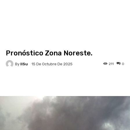
Pronóstico Zona Noreste.
By
IlSu
211
0
15 De Octubre De 2025
Facebook
X
Pinterest