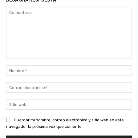
DEJA UNA RESPUESTA
Comentario:
No
Co
ele
Sit
we
Guardar mi nombre, correo electrónico y sitio web en este
navegador la próxima vez que comente.