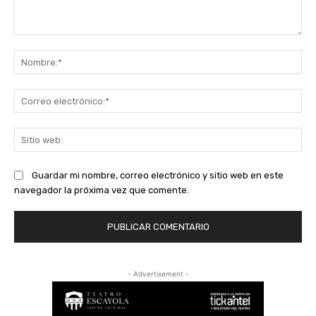
Comentario:
No
Co
ele
Sit
we
Guardar mi nombre, correo electrónico y sitio web en este
navegador la próxima vez que comente.
- Advertisement -