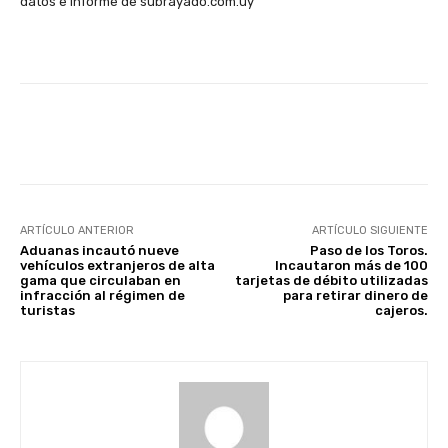
datos e informe de subrayado.com.uy
Facebook
X
Pinterest
ARTÍCULO ANTERIOR
ARTÍCULO SIGUIENTE
Aduanas incautó nueve
Paso de los Toros.
vehículos extranjeros de alta
Incautaron más de 100
gama que circulaban en
tarjetas de débito utilizadas
infracción al régimen de
para retirar dinero de
turistas
cajeros.