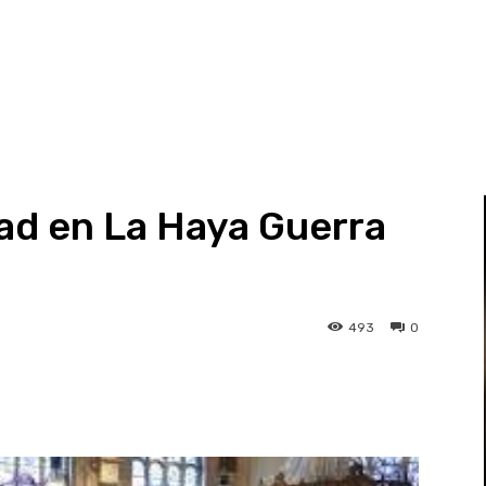
dad en La Haya Guerra
493
0
st
WhatsApp