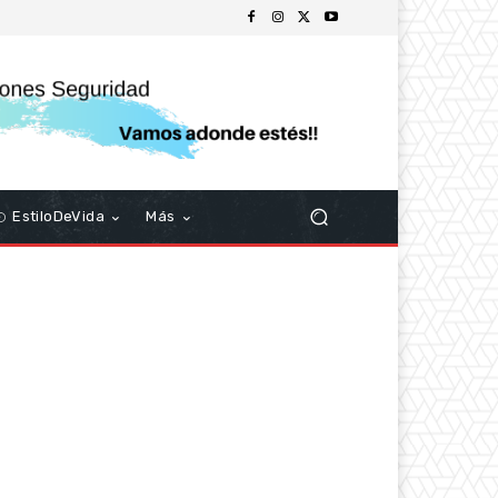
EstiloDeVida
Más