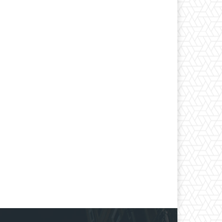
*
co:*