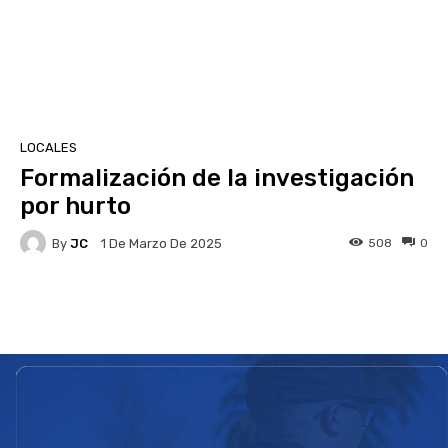
LOCALES
Formalización de la investigación
por hurto
By
JC
508
0
1 De Marzo De 2025
Facebook
X
Pinterest