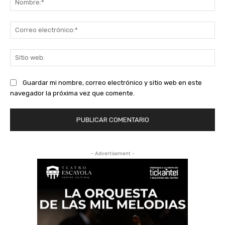
Co
ele
Sit
we
Guardar mi nombre, correo electrónico y sitio web en este
navegador la próxima vez que comente.
- Advertisement -