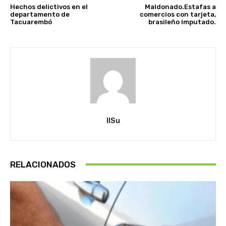
Hechos delictivos en el
Maldonado.Estafas a
departamento de
comercios con tarjeta,
Tacuarembó
brasileño imputado.
IlSu
RELACIONADOS