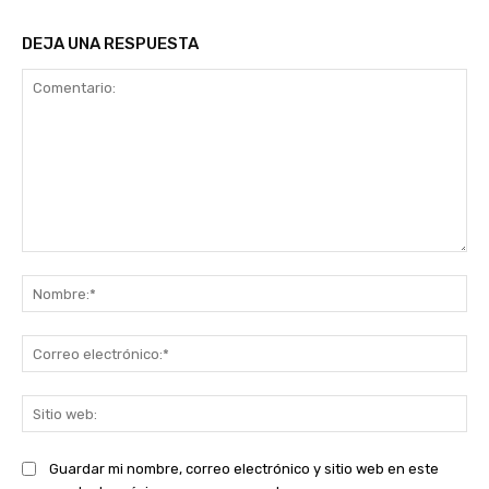
DEJA UNA RESPUESTA
Comentario:
No
Co
ele
Sit
we
Guardar mi nombre, correo electrónico y sitio web en este