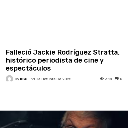
Falleció Jackie Rodríguez Stratta,
histórico periodista de cine y
espectáculos
By
IlSu
388
0
21 De Octubre De 2025
Facebook
X
Pinterest