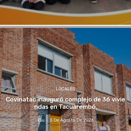
LOCALES
Covinatac inauguró complejo de 36 vivie
ndas en Tacuarembó.
IlSu
-
3 De Agosto De 2026