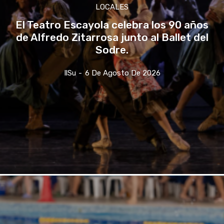
LOCALES
El Teatro Escayola celebra los 90 años
de Alfredo Zitarrosa junto al Ballet del
Sodre.
IlSu
-
6 De Agosto De 2026