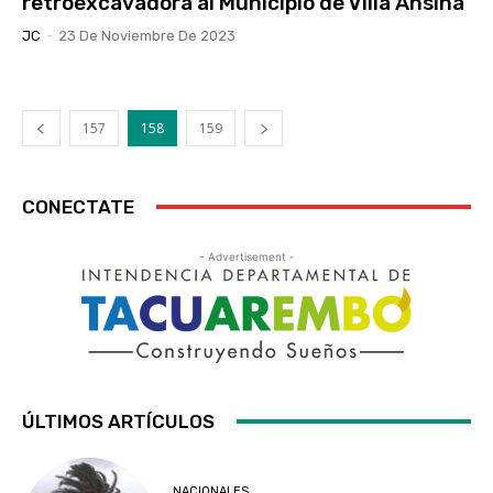
retroexcavadora al Municipio de Villa Ansina
JC
-
23 De Noviembre De 2023
157
158
159
CONECTATE
- Advertisement -
ÚLTIMOS ARTÍCULOS
NACIONALES