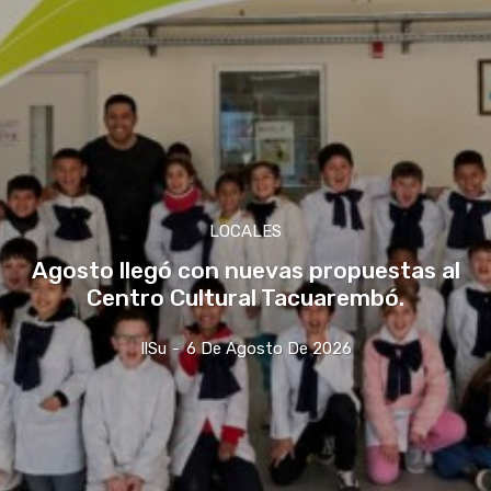
LOCALES
Agosto llegó con nuevas propuestas al
Centro Cultural Tacuarembó.
IlSu
-
6 De Agosto De 2026