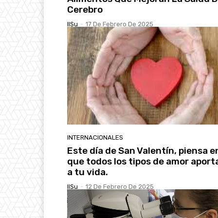
Cerebro
IlSu
-
17 De Febrero De 2025
INTERNACIONALES
Este día de San Valentín, piensa en
que todos los tipos de amor aport
a tu vida.
IlSu
-
12 De Febrero De 2025