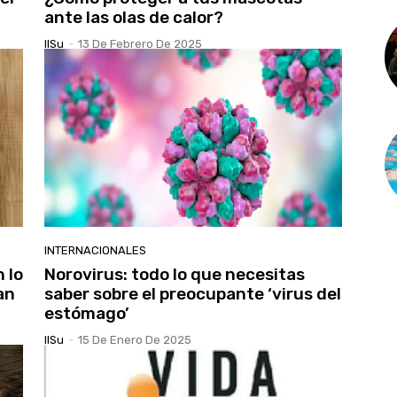
ante las olas de calor?
IlSu
-
13 De Febrero De 2025
INTERNACIONALES
 lo
Norovirus: todo lo que necesitas
an
saber sobre el preocupante ‘virus del
estómago’
IlSu
-
15 De Enero De 2025