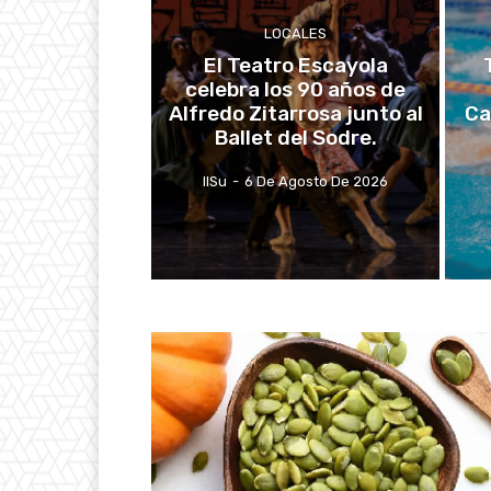
LOCALES
El Teatro Escayola
celebra los 90 años de
Alfredo Zitarrosa junto al
Ca
Ballet del Sodre.
IlSu
-
6 De Agosto De 2026