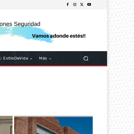
EstiloDeVida
Más