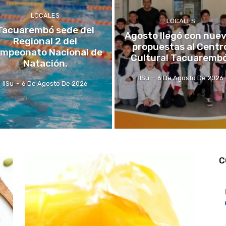
LOCALES
LOCALES
Tacuarembó sede del
Agosto llegó con nue
Regional 2 del
propuestas al Centr
mpeonato Nacional de
Cultural Tacuarembó
Natación.
IlSu
-
6 De Agosto De 2026
IlSu
-
6 De Agosto De 2026
C