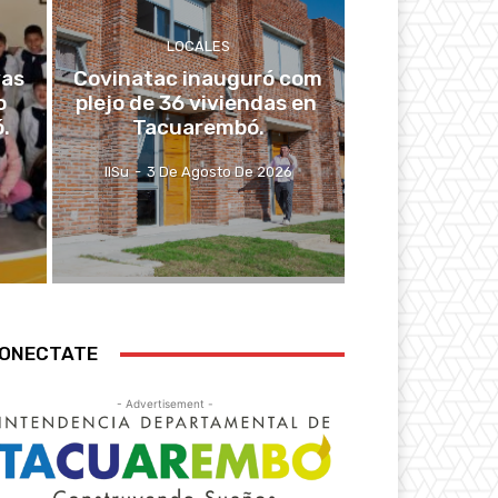
LOCALES
vas
Covinatac inauguró com
o
plejo de 36 viviendas en
.
Tacuarembó.
IlSu
-
3 De Agosto De 2026
ONECTATE
- Advertisement -