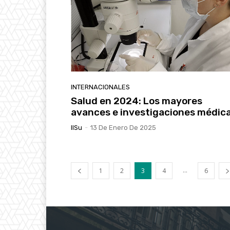
INTERNACIONALES
Salud en 2024: Los mayores
avances e investigaciones médic
IlSu
-
13 De Enero De 2025
...
1
2
3
4
6