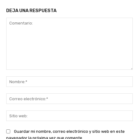
DEJA UNA RESPUESTA
Comentario:
No
Co
ele
Sit
we
Guardar mi nombre, correo electrónico y sitio web en este
navegador la próxima vez que comente.